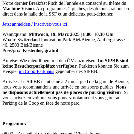
Notre dernier Breakfast Pitch de l’année est consacré au thème du
Machine Vision
. Au programme : 5 pitches, des démonstrations en
direct dans la halle de la SSF et un délicieux petit-déjeuner.
Jetzt anmelden / Inscrivez-vous ici
!
Wann/quand:
Mittwoch, 19. März 2025 | 8.00–10.30 Uhr
Wo/où: Switzerland Innovation Park Biel/Bienne, Aarbergstrasse
46, 2503 Biel/Bienne
Preis/prix:
Kostenlos, gratuit
Anreise: Wie raten Ihnen, mit den ÖV anzureisen.
Im SIPBB sind
keine Besucherparkplätze verfügbar
. Parkieren können Sie zum
Beispiel
im Coop-Parkhaus
gegenüber des SIPBB.
Arrivée : Le SIPBB étant situé à 2 mn. à pied de la gare de Bienne,
nous vous recommandons une arrivée en transports publics.
Nous
ne disposons actuellement pas de places de parking visiteur
. Si
vous arrivez en voiture, vous pouvez notamment vous garer au
Parking de la Coop en face de notre parc.
Programm:
08:00 – Accueil et café de bienvenue / Check-In und