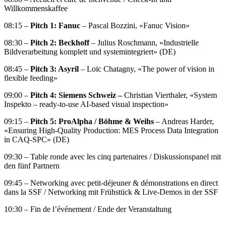
Willkommenskaffee
08:15 –
Pitch 1:
Fanuc
– Pascal Bozzini, «Fanuc Vision»
08:30 –
Pitch 2: Beckhoff
– Julius Roschmann, «Industrielle
Bildverarbeitung komplett und systemintegriert» (DE)
08:45 –
Pitch 3: Asyril
– Loïc Chatagny, «The power of vision in
flexible feeding»
09:00 –
Pitch 4: Siemens Schweiz –
Christian Vierthaler, «System
Inspekto – ready-to-use AI-based visual inspection»
09:15 –
Pitch 5: ProAlpha /
Böhme & Weihs
– Andreas Harder,
«Ensuring High-Quality Production: MES Process Data Integration
in CAQ-SPC» (DE)
09:30 – Table ronde avec les cinq partenaires / Diskussionspanel mit
den fünf Partnern
09:45 – Networking avec petit-déjeuner & démonstrations en direct
dans la SSF / Networking mit Frühstück & Live-Demos in der SSF
10:30 – Fin de l’événement / Ende der Veranstaltung