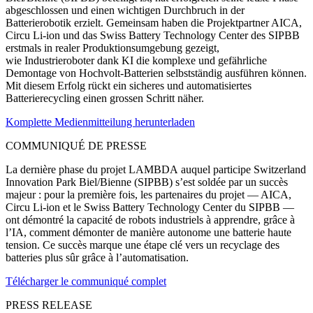
abgeschlossen und einen wichtigen Durchbruch in der
Batterierobotik erzielt. Gemeinsam haben die Projektpartner AICA,
Circu Li-ion und das Swiss Battery Technology Center des SIPBB
erstmals in realer Produktionsumgebung gezeigt,
wie Industrieroboter dank KI die komplexe und gefährliche
Demontage von Hochvolt-Batterien selbstständig ausführen können.
Mit diesem Erfolg rückt ein sicheres und automatisiertes
Batterierecycling einen grossen Schritt näher.
Komplette Medienmitteilung herunterladen
COMMUNIQUÉ DE PRESSE
La dernière phase du projet LAMBDA auquel participe Switzerland
Innovation Park Biel/Bienne (SIPBB) s’est soldée par un succès
majeur : pour la première fois, les partenaires du projet — AICA,
Circu Li-ion et le Swiss Battery Technology Center du SIPBB —
ont démontré la capacité de robots industriels à apprendre, grâce à
l’IA, comment démonter de manière autonome une batterie haute
tension. Ce succès marque une étape clé vers un recyclage des
batteries plus sûr grâce à l’automatisation.
Télécharger le communiqué complet
PRESS RELEASE