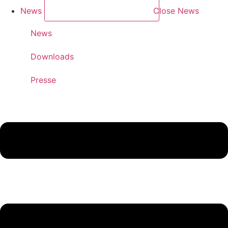
News
Close News
News
Downloads
Presse