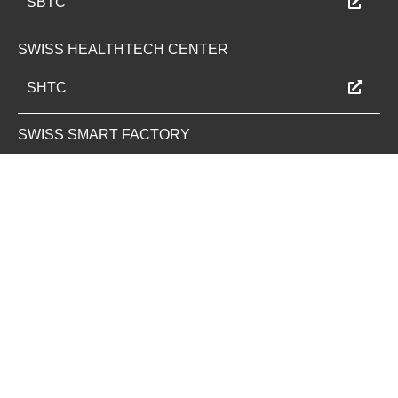
SBTC
SWISS HEALTHTECH CENTER
SHTC
SWISS SMART FACTORY
SSF
ALL SITES
PARK BASEL AREA
LEARN MORE
PARK INNOVAARE